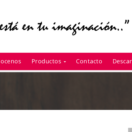
ocenos
Productos
Contacto
Descar
Caramañola Curve