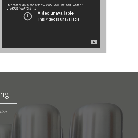
de
Descargar archivo: https://www.youtube.com/watch?
vídeo
v=eKRl94eqFfQ&_=1
ing
ción