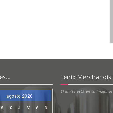
 es…
Fenix Merchandis
El límite está en tu imagina
agosto 2026
M
X
J
V
S
D