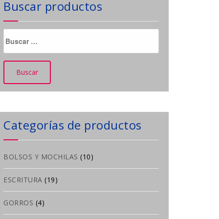
Buscar productos
Buscar:
Categorías de productos
BOLSOS Y MOCHILAS
(10)
ESCRITURA
(19)
GORROS
(4)