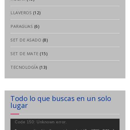
LLAVEROS
(12)
PARAGUAS
(6)
SET DE ASADO
(8)
SET DE MATE
(15)
TECNOLOGÍA
(13)
Todo lo que buscas en un solo
lugar
Reproductor
Code 150: Unknown error.
de