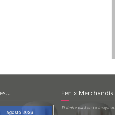
 es…
Fenix Merchandis
El límite está en tu imagina
agosto 2026