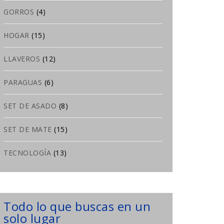
GORROS
(4)
HOGAR
(15)
LLAVEROS
(12)
PARAGUAS
(6)
SET DE ASADO
(8)
SET DE MATE
(15)
TECNOLOGÍA
(13)
Todo lo que buscas en un
solo lugar