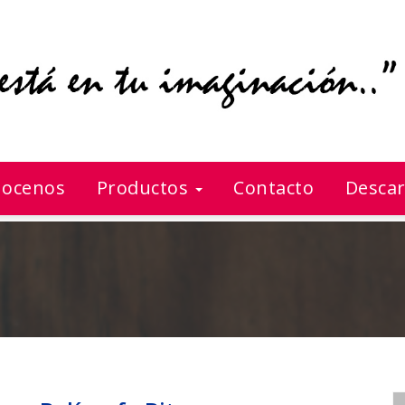
ocenos
Productos
Contacto
Descar
Bolígrafo Bit