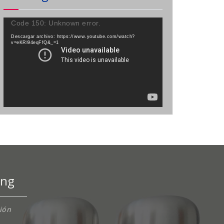
Reproductor
Code 150: Unknown error.
de
Descargar archivo: https://www.youtube.com/watch?
vídeo
v=eKRl94eqFfQ&_=1
ing
ción