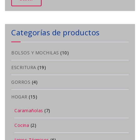
Categorías de productos
BOLSOS Y MOCHILAS
(10)
ESCRITURA
(19)
GORROS
(4)
HOGAR
(15)
Caramañolas
(7)
Cocina
(2)
Jarros Térmicos
(6)