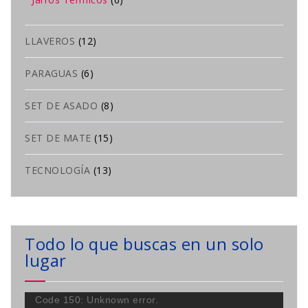
LLAVEROS
(12)
PARAGUAS
(6)
SET DE ASADO
(8)
SET DE MATE
(15)
TECNOLOGÍA
(13)
Todo lo que buscas en un solo
lugar
Reproductor
Code 150: Unknown error.