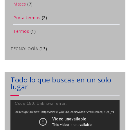
Mates
(7)
Porta termos
(2)
Termos
(1)
TECNOLOGÍA
(13)
Todo lo que buscas en un solo
lugar
Reproductor
Code 150: Unknown error.
de
Descargar archivo: https://www.youtube.com/watch?v=eKRl94eqFfQ&_=1
vídeo