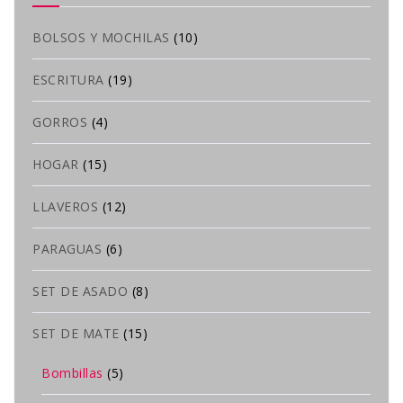
BOLSOS Y MOCHILAS
(10)
ESCRITURA
(19)
GORROS
(4)
HOGAR
(15)
LLAVEROS
(12)
PARAGUAS
(6)
SET DE ASADO
(8)
SET DE MATE
(15)
Bombillas
(5)