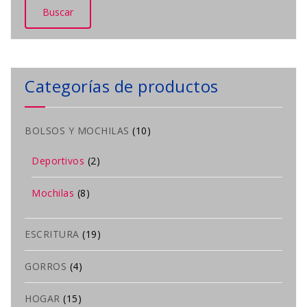
Categorías de productos
BOLSOS Y MOCHILAS
(10)
Deportivos
(2)
Mochilas
(8)
ESCRITURA
(19)
GORROS
(4)
HOGAR
(15)