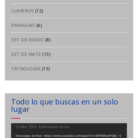
LLAVEROS
(12)
PARAGUAS
(6)
SET DE ASADO
(8)
SET DE MATE
(15)
TECNOLOGÍA
(13)
Todo lo que buscas en un solo
lugar
Reproductor
Code 150: Unknown error.
de
Descargar archivo: https://www.youtube.com/watch?v=eKRl94eqFfQ&_=1