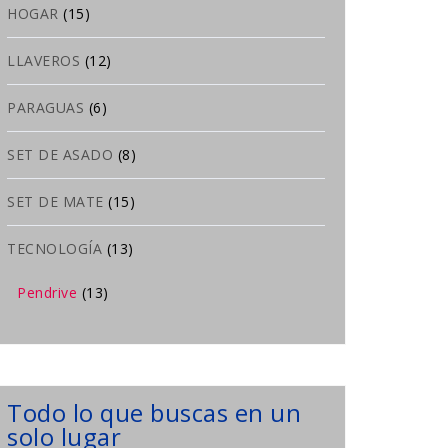
HOGAR
(15)
LLAVEROS
(12)
PARAGUAS
(6)
SET DE ASADO
(8)
SET DE MATE
(15)
TECNOLOGÍA
(13)
Pendrive
(13)
Todo lo que buscas en un
solo lugar