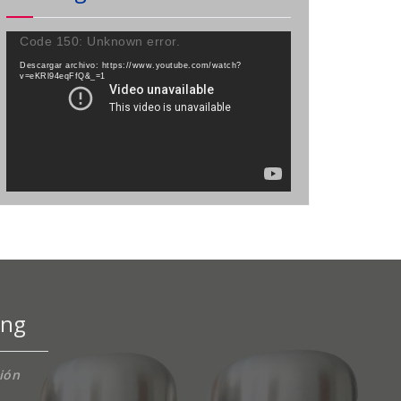
Reproductor
Code 150: Unknown error.
de
Descargar archivo: https://www.youtube.com/watch?
vídeo
v=eKRl94eqFfQ&_=1
ing
ción