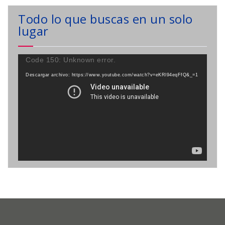
Todo lo que buscas en un solo
lugar
Reproductor
Code 150: Unknown error.
de
Descargar archivo: https://www.youtube.com/watch?v=eKRl94eqFfQ&_=1
vídeo