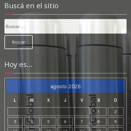
Buscá en el sitio
Buscar:
Hoy es…
agosto 2026
L
M
X
J
V
S
D
1
2
3
4
5
6
7
8
9