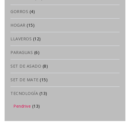
GORROS
(4)
HOGAR
(15)
LLAVEROS
(12)
PARAGUAS
(6)
SET DE ASADO
(8)
SET DE MATE
(15)
TECNOLOGÍA
(13)
Pendrive
(13)