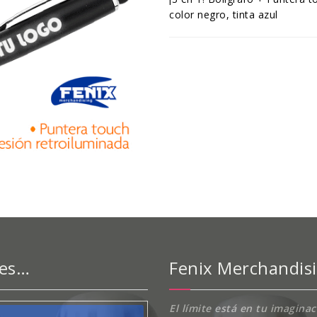
color negro, tinta azul
 es…
Fenix Merchandis
El límite está en tu imagina