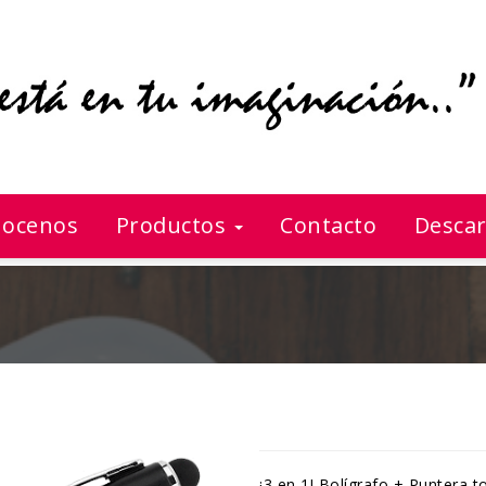
ocenos
Productos
Contacto
Descar
¡3 en 1! Bolígrafo + Puntera t