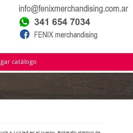
gar catálogo
ouch + Luz led en el cuerpo. Boligrafo plástico de