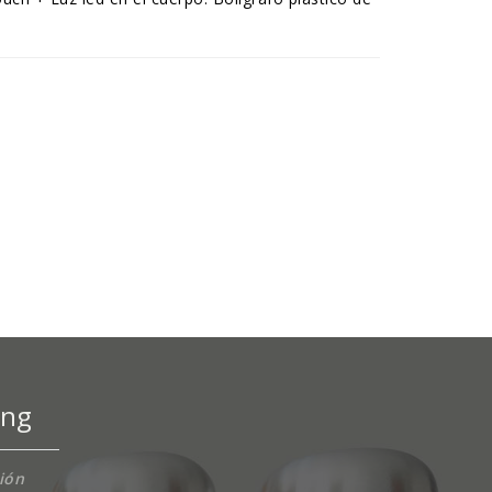
ing
ción