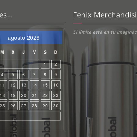
 es…
Fenix Merchandis
El límite está en tu imagina
agosto 2026
M
X
J
V
S
D
1
2
4
5
6
7
8
9
11
12
13
14
15
16
18
19
20
21
22
23
25
26
27
28
29
30