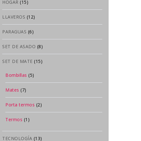
HOGAR
(15)
LLAVEROS
(12)
PARAGUAS
(6)
SET DE ASADO
(8)
SET DE MATE
(15)
Bombillas
(5)
Mates
(7)
Porta termos
(2)
Termos
(1)
TECNOLOGÍA
(13)