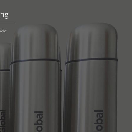
ing
ción