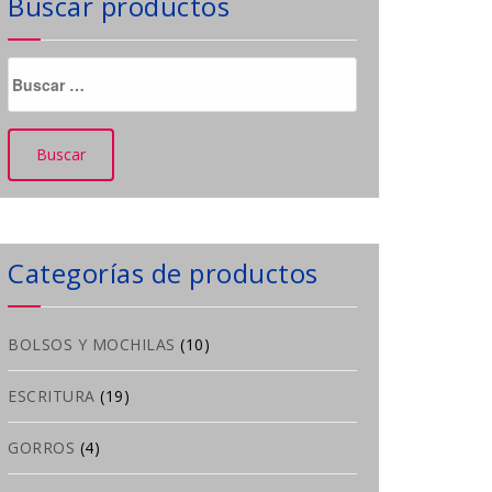
Buscar productos
Buscar:
Categorías de productos
BOLSOS Y MOCHILAS
(10)
ESCRITURA
(19)
GORROS
(4)