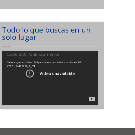
Todo lo que buscas en un
solo lugar
Reproductor
Code 150: Unknown error.
de
Descargar archivo: https://www.youtube.com/watch?
vídeo
v=eKRl94eqFfQ&_=1