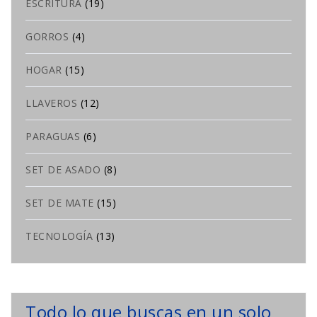
ESCRITURA
(19)
GORROS
(4)
HOGAR
(15)
LLAVEROS
(12)
PARAGUAS
(6)
SET DE ASADO
(8)
SET DE MATE
(15)
TECNOLOGÍA
(13)
Todo lo que buscas en un solo