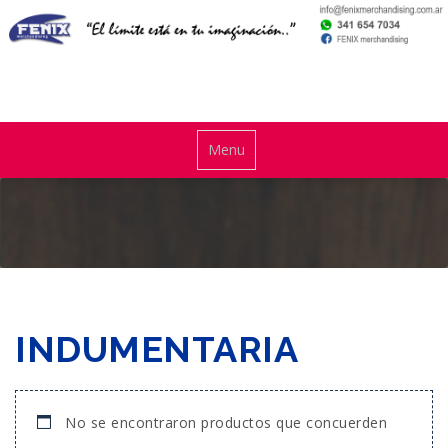
Skip
to
content
El límite está en tu imaginación
Toggle
Menu
navigationMenu
INDUMENTARIA
No se encontraron productos que concuerden