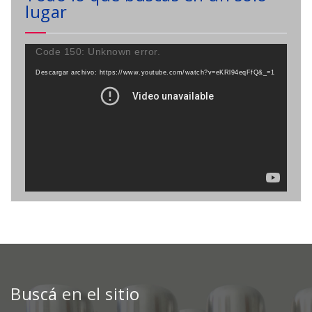
lugar
Reproductor
Code 150: Unknown error.
de
Descargar archivo: https://www.youtube.com/watch?v=eKRl94eqFfQ&_=1
vídeo
Buscá en el sitio