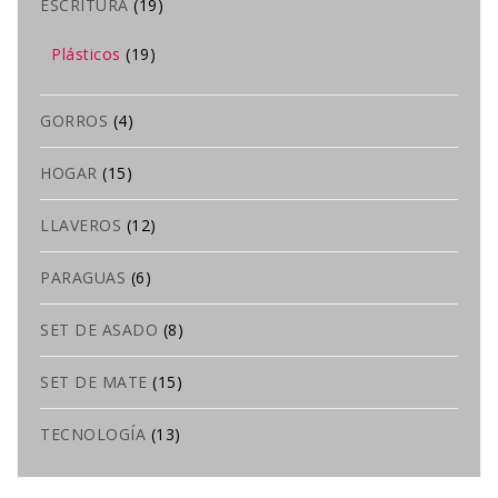
ESCRITURA
(19)
Plásticos
(19)
GORROS
(4)
HOGAR
(15)
LLAVEROS
(12)
PARAGUAS
(6)
SET DE ASADO
(8)
SET DE MATE
(15)
TECNOLOGÍA
(13)