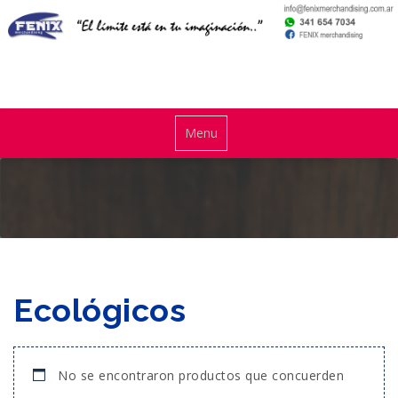
Skip
to
content
El límite está en tu imaginación
Toggle
Menu
navigationMenu
Ecológicos
No se encontraron productos que concuerden