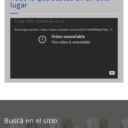
lugar
Reproductor
Code 150: Unknown error.
de
Descargar archivo: https://www.youtube.com/watch?v=eKRl94eqFfQ&_=1
vídeo
Buscá en el sitio