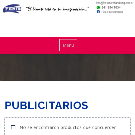
Skip
to
content
El límite está en tu imaginación
Toggle
Menu
navigationMenu
PUBLICITARIOS
No se encontraron productos que concuerden