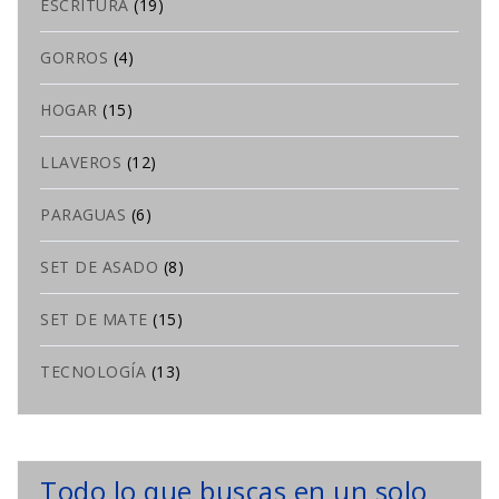
ESCRITURA
(19)
GORROS
(4)
HOGAR
(15)
LLAVEROS
(12)
PARAGUAS
(6)
SET DE ASADO
(8)
SET DE MATE
(15)
TECNOLOGÍA
(13)
Todo lo que buscas en un solo