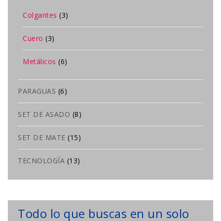
Colgantes
(3)
Cuero
(3)
Metálicos
(6)
PARAGUAS
(6)
SET DE ASADO
(8)
SET DE MATE
(15)
TECNOLOGÍA
(13)
Todo lo que buscas en un solo