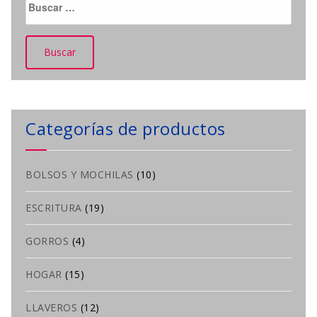
Categorías de productos
BOLSOS Y MOCHILAS
(10)
ESCRITURA
(19)
GORROS
(4)
HOGAR
(15)
LLAVEROS
(12)