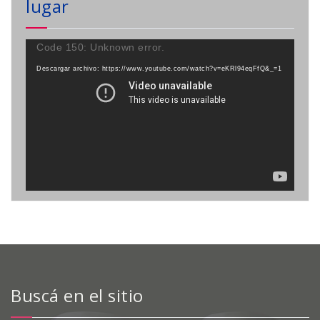
lugar
Reproductor
Code 150: Unknown error.
de
Descargar archivo: https://www.youtube.com/watch?v=eKRl94eqFfQ&_=1
vídeo
Buscá en el sitio