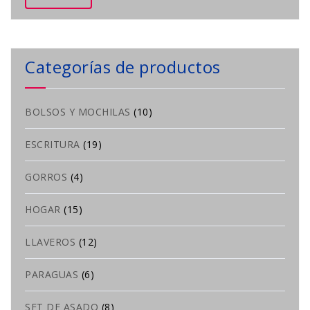
Categorías de productos
BOLSOS Y MOCHILAS
(10)
ESCRITURA
(19)
GORROS
(4)
HOGAR
(15)
LLAVEROS
(12)
PARAGUAS
(6)
SET DE ASADO
(8)