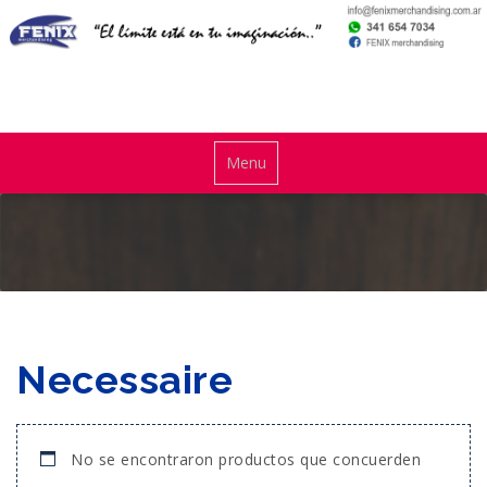
Skip
to
content
El límite está en tu imaginación
Toggle
Menu
navigationMenu
Necessaire
No se encontraron productos que concuerden