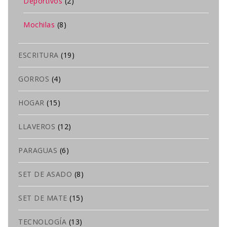
Deportivos
(2)
Mochilas
(8)
ESCRITURA
(19)
GORROS
(4)
HOGAR
(15)
LLAVEROS
(12)
PARAGUAS
(6)
SET DE ASADO
(8)
SET DE MATE
(15)
TECNOLOGÍA
(13)