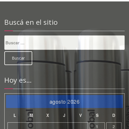
Buscá en el sitio
Buscar:
Hoy es…
agosto 2026
L
M
X
J
V
S
D
1
2