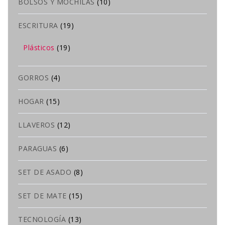
BOLSOS Y MOCHILAS
(10)
ESCRITURA
(19)
Plásticos
(19)
GORROS
(4)
HOGAR
(15)
LLAVEROS
(12)
PARAGUAS
(6)
SET DE ASADO
(8)
SET DE MATE
(15)
TECNOLOGÍA
(13)