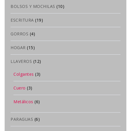
BOLSOS Y MOCHILAS
(10)
ESCRITURA
(19)
GORROS
(4)
HOGAR
(15)
LLAVEROS
(12)
Colgantes
(3)
Cuero
(3)
Metálicos
(6)
PARAGUAS
(6)