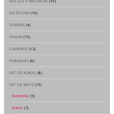
BOLSOS Y MOCHILAS
(10)
ESCRITURA
(19)
GORROS
(4)
HOGAR
(15)
LLAVEROS
(12)
PARAGUAS
(6)
SET DE ASADO
(8)
SET DE MATE
(15)
Bombillas
(5)
Mates
(7)