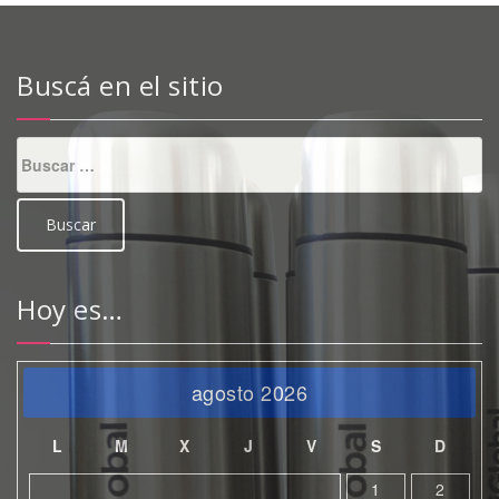
Buscá en el sitio
Buscar:
Hoy es…
agosto 2026
L
M
X
J
V
S
D
1
2