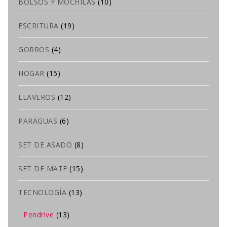
BOLSOS Y MOCHILAS
(10)
ESCRITURA
(19)
GORROS
(4)
HOGAR
(15)
LLAVEROS
(12)
PARAGUAS
(6)
SET DE ASADO
(8)
SET DE MATE
(15)
TECNOLOGÍA
(13)
Pendrive
(13)