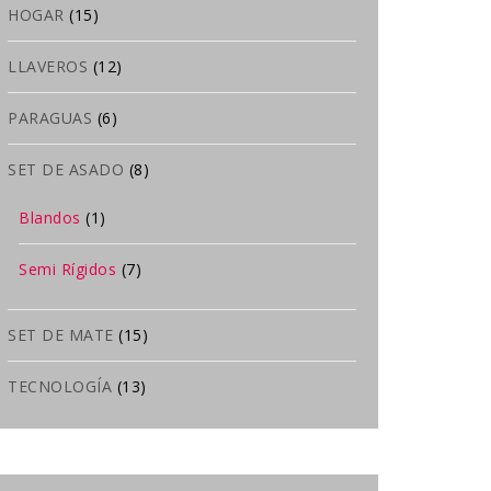
HOGAR
(15)
LLAVEROS
(12)
PARAGUAS
(6)
SET DE ASADO
(8)
Blandos
(1)
Semi Rígidos
(7)
SET DE MATE
(15)
TECNOLOGÍA
(13)