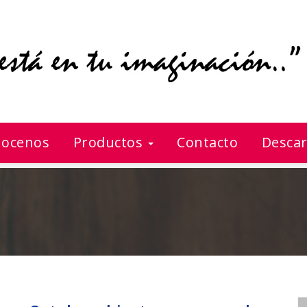
ocenos
Productos
Contacto
Descar
Set de cubiertos para asado