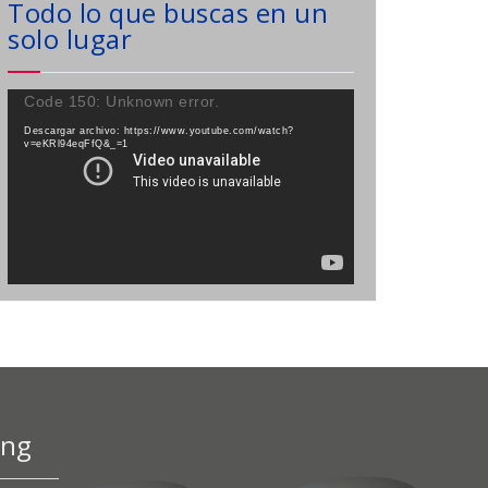
Todo lo que buscas en un
solo lugar
Reproductor
Code 150: Unknown error.
de
Descargar archivo: https://www.youtube.com/watch?
vídeo
v=eKRl94eqFfQ&_=1
ing