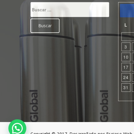
Buscar:
L
3
10
17
24
31
Copyright © 2017. Desarrollado por Eseiese Web.