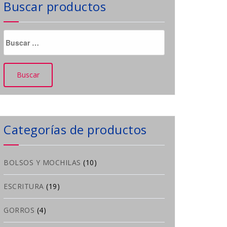
Buscar productos
Buscar:
Categorías de productos
BOLSOS Y MOCHILAS
(10)
ESCRITURA
(19)
GORROS
(4)