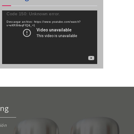
Reproductor
Code 150: Unknown error.
de
Descargar archivo: https://www.youtube.com/watch?
vídeo
v=eKRl94eqFfQ&_=1
ing
ción