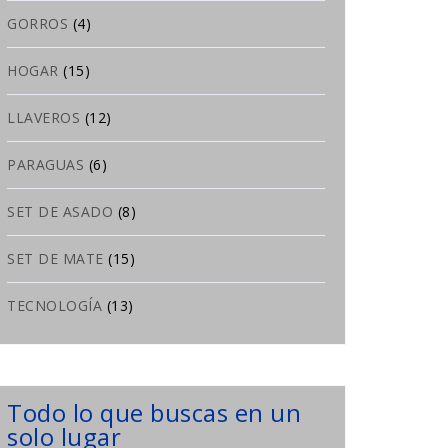
GORROS
(4)
HOGAR
(15)
LLAVEROS
(12)
PARAGUAS
(6)
SET DE ASADO
(8)
SET DE MATE
(15)
TECNOLOGÍA
(13)
Todo lo que buscas en un
solo lugar