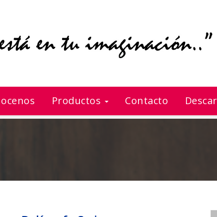
ocenos
Productos
Contacto
Descar
Bolígrafo Swiss