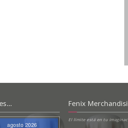
 es…
Fenix Merchandis
El límite está en tu imagina
agosto 2026