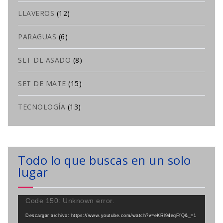
LLAVEROS
(12)
PARAGUAS
(6)
SET DE ASADO
(8)
SET DE MATE
(15)
TECNOLOGÍA
(13)
Todo lo que buscas en un solo
lugar
Reproductor
Code 150: Unknown error.
de
Descargar archivo: https://www.youtube.com/watch?v=eKRl94eqFfQ&_=1
vídeo