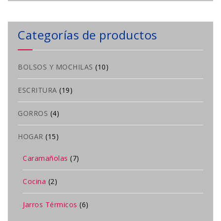
Categorías de productos
BOLSOS Y MOCHILAS
(10)
ESCRITURA
(19)
GORROS
(4)
HOGAR
(15)
Caramañolas
(7)
Cocina
(2)
Jarros Térmicos
(6)