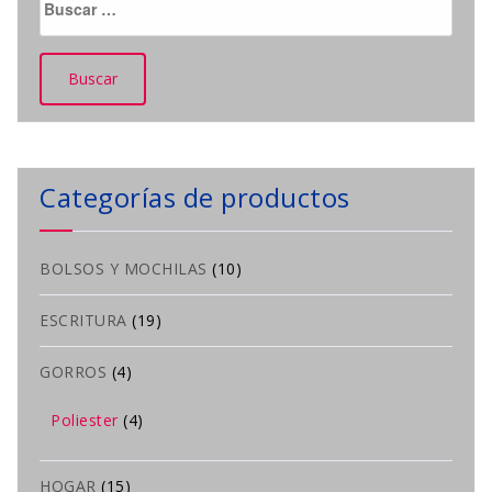
Categorías de productos
BOLSOS Y MOCHILAS
(10)
ESCRITURA
(19)
GORROS
(4)
Poliester
(4)
HOGAR
(15)