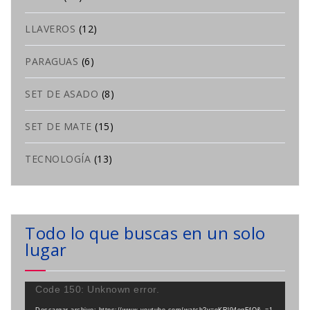
LLAVEROS
(12)
PARAGUAS
(6)
SET DE ASADO
(8)
SET DE MATE
(15)
TECNOLOGÍA
(13)
Todo lo que buscas en un solo
lugar
Reproductor
Code 150: Unknown error.
de